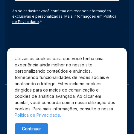
Ao se cadastrar você confirma em receber informações
exclusivas e personalizadas. Mais informações em
Política
de Privacidade
.*
Administração
Utilizamos cookies para que você tenha uma
experiência ainda melhor no nosso site,
personalizando conteúdos e anúncios,
fornecendo funcionalidades de redes sociais e
analisando o tráfego. Estes incluem cookies
dirigidos para os meios de comunicação e
cookies de analítica avançada. Ao clicar em
aceitar, você concorda com a nossa utilização dos
cookies. Para mais informações, consulte o nossa
Política de Privacidade.
Copyright © 2026 Shopping Estação – Todos os direitos
Continuar