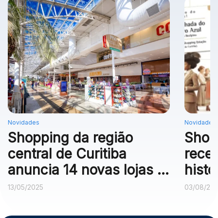
Novidades
Novidades
Shopping da região
Shop
central de Curitiba
rece
anuncia 14 novas lojas e
histó
campanha com carro de
do Se
13/05/2025
03/08/20
sorteio