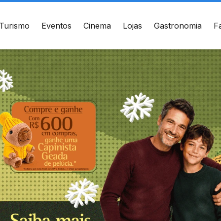
Turismo
Eventos
Cinema
Lojas
Gastronomia
F
ÇO
CONTATO
te de Setembro, 2775 -
(41) 3094-5300
s - Curitiba, PR - CEP:
010
WhatsApp
Ver local
Chamar Uber