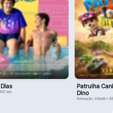
 Dias
Patrulha Can
100 min
Dino
Animação, Infantil • 8