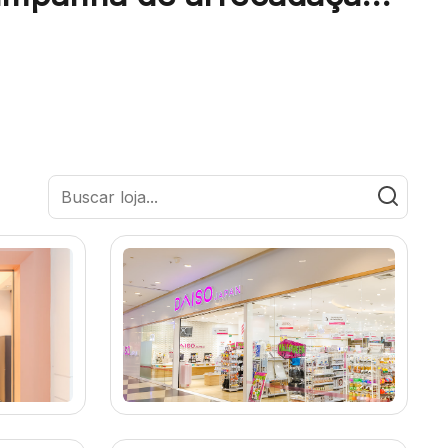
 agasalhos para lar de
osos