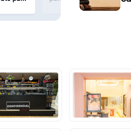
de
id