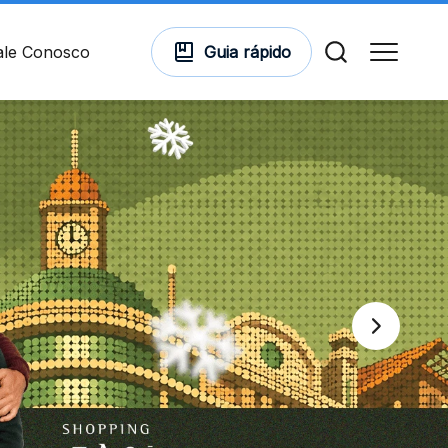
ale Conosco
Guia
rápido
Comodidades
Cinema
Vitrine Virtual
Mapa Virtual