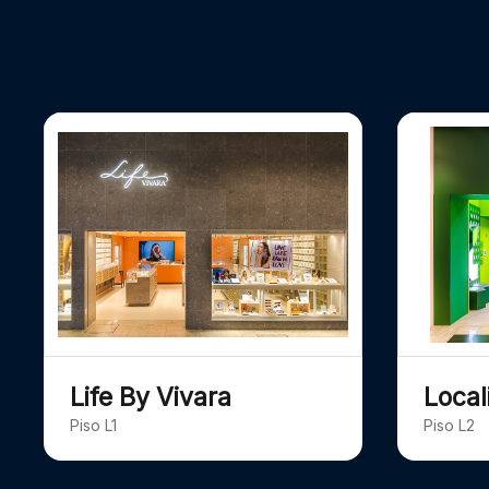
Life By Vivara
Local
Piso L1
Piso L2