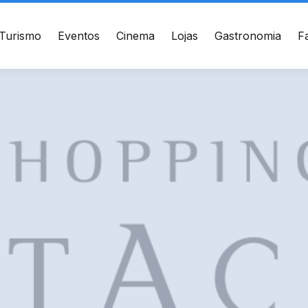
Turismo
Eventos
Cinema
Lojas
Gastronomia
F
ÇO
CONTATO
te de Setembro, 2775 -
(41) 3094-5300
s - Curitiba, PR - CEP:
010
WhatsApp
Ver local
Chamar Uber