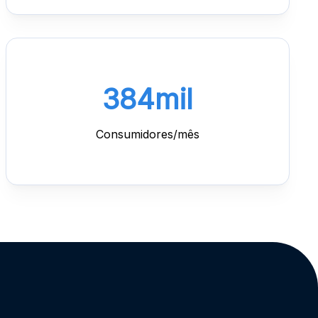
323
mil
Consumidores/mês