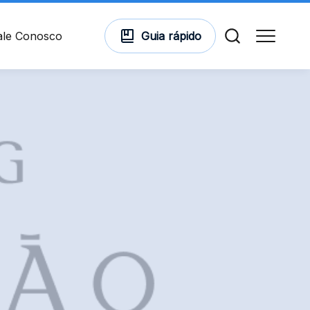
ale Conosco
Guia
rápido
Comodidades
Cinema
Vitrine Virtual
Mapa Virtual