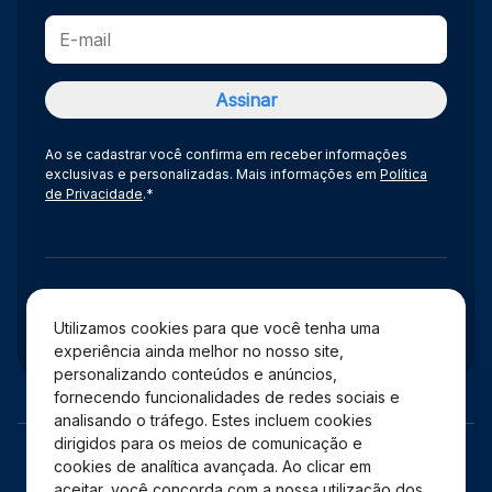
Ao se cadastrar você confirma em receber informações
exclusivas e personalizadas. Mais informações em
Política
de Privacidade
.*
Administração
Utilizamos cookies para que você tenha uma
experiência ainda melhor no nosso site,
personalizando conteúdos e anúncios,
fornecendo funcionalidades de redes sociais e
analisando o tráfego. Estes incluem cookies
dirigidos para os meios de comunicação e
cookies de analítica avançada. Ao clicar em
aceitar, você concorda com a nossa utilização dos