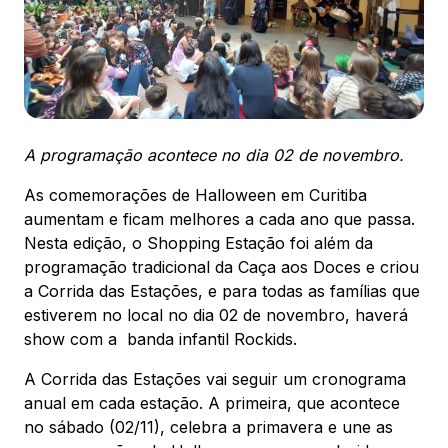
ENDEREÇO
Av. Sete de Setembro, 2775 - Rebouças -
Curitiba, PR - CEP: 80230010
Ver local
Chamar Uber
A programação acontece no dia 02 de novembro.
As comemorações de Halloween em Curitiba
aumentam e ficam melhores a cada ano que passa.
CONTATO
4130945300
Nesta edição, o Shopping Estação foi além da
programação tradicional da Caça aos Doces e criou
WhatsApp
a Corrida das Estações, e para todas as famílias que
estiverem no local no dia 02 de novembro, haverá
show com a banda infantil Rockids.
A Corrida das Estações vai seguir um cronograma
anual em cada estação. A primeira, que acontece
Comodidades
Cinema
Vitrine Virtual
no sábado (02/11), celebra a primavera e une as