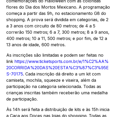
comemorações do Halloween com as coloridas
flores do Dia dos Mortos Mexicano. A programação
começa a partir das 9h, no estacionamento G8 do
Mapa Virtual
shopping. A prova será dividida em categorias, de 2
a 3 anos com circuito de 80 metros; de 4 a 5
correrão 150 metros; 6 a 7, 300 metros; 8 a 9 anos,
400 metros; 10 a 11, 500 metros; e por fim, de 12 a
13 anos de idade, 600 metros.
As inscrições são limitadas e podem ser feitas no
link
https://www.ticketsports.com.br/e/1%C2%AA%
20CORRIDA%20DAS%20ESTA%C3%87%C3%95E
S-70175
. Cada inscrição dá direito a um kit com
camiseta, mochila, squeeze e viseira, além da
participação na categoria selecionada. Todas as
crianças inscritas também receberão uma medalha
de participação.
Às 14h será feita a distribuição de kits e às 15h inicia
a Caça aos Doces nas lojas do shopping. Todas as