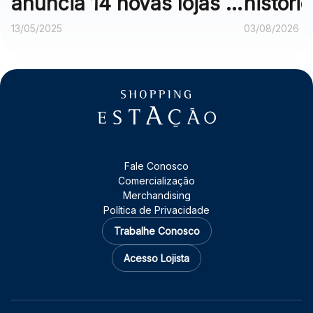
anuncia 14 novas lojas e
históri
campanha com carro de
do Serr
13/05/2025
03/08/2026
sorteio
Fale Conosco
Comercialização
Merchandising
Política de Privacidade
Trabalhe Conosco
Acesso Lojista