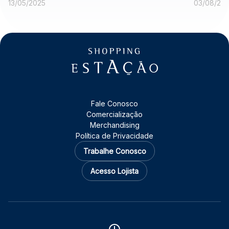
campanha com carro de
do Se
13/05/2025
03/08/20
sorteio
Fale Conosco
Comercialização
Merchandising
Política de Privacidade
Trabalhe Conosco
Acesso Lojista