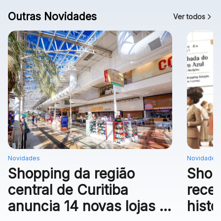
Outras Novidades
Ver todos
Novidades
Novidades
Shopping da região
Shop
central de Curitiba
rece
anuncia 14 novas lojas e
histó