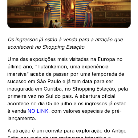
ENDEREÇO
Av. Sete de Setembro, 2775 - Rebouças -
Curitiba, PR - CEP: 80230010
Ver local
Os ingressos já estão à venda para a atração que
Chamar Uber
acontecerá no Shopping Estação
Uma das exposições mais visitadas na Europa no
último ano, “Tutankamon, uma experiência
CONTATO
(41) 3094-5300
imersiva” acaba de passar por uma temporada de
sucesso em São Paulo e já tem data para ser
WhatsApp
inaugurada em Curitiba, no Shopping Estação, pela
primeira vez no Sul do país. A abertura oficial
acontece no dia 05 de julho e os ingressos já estão
à venda
NO LINK
, com valores especiais de pré-
lançamento.
Comodidades
Cinema
Vitrine Virtual
A atração é um convite para exploração do Antigo