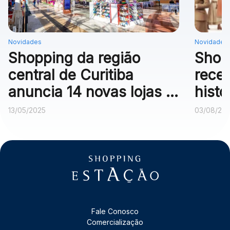
Novidades
Novidades
Shopping da região
Shop
central de Curitiba
rece
anuncia 14 novas lojas e
histó
campanha com carro de
do Se
13/05/2025
03/08/20
sorteio
Fale Conosco
Comercialização