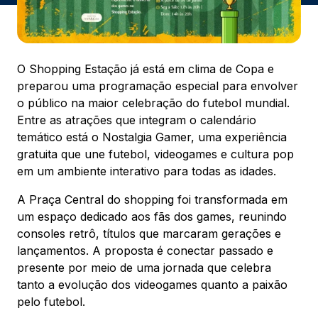
ENDEREÇO
Av. Sete de Setembro, 2775 - Rebouças -
Curitiba, PR - CEP: 80230010
O Shopping Estação já está em clima de Copa e
Ver local
preparou uma programação especial para envolver
Chamar Uber
o público na maior celebração do futebol mundial.
Entre as atrações que integram o calendário
temático está o Nostalgia Gamer, uma experiência
gratuita que une futebol, videogames e cultura pop
CONTATO
(41) 3094-5300
em um ambiente interativo para todas as idades.
A Praça Central do shopping foi transformada em
WhatsApp
um espaço dedicado aos fãs dos games, reunindo
consoles retrô, títulos que marcaram gerações e
lançamentos. A proposta é conectar passado e
presente por meio de uma jornada que celebra
tanto a evolução dos videogames quanto a paixão
Comodidades
Cinema
Vitrine Virtual
pelo futebol.