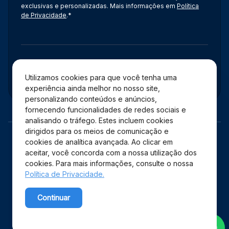
exclusivas e personalizadas. Mais informações em
Política
de Privacidade
.*
Administração
Utilizamos cookies para que você tenha uma
experiência ainda melhor no nosso site,
personalizando conteúdos e anúncios,
fornecendo funcionalidades de redes sociais e
analisando o tráfego. Estes incluem cookies
dirigidos para os meios de comunicação e
cookies de analítica avançada. Ao clicar em
aceitar, você concorda com a nossa utilização dos
cookies. Para mais informações, consulte o nossa
Política de Privacidade.
Copyright © 2026 Shopping Estação – Todos os direitos
Continuar
reservados.
Powered by WebsitePolicies
Desenvolvido por: