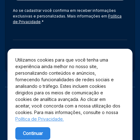
Ao se cadastrar você confirma em receber informações
exclusivas e personalizadas. Mais informações em
Política
de Privacidade
.*
Administração
Utilizamos cookies para que você tenha uma
experiência ainda melhor no nosso site,
personalizando conteúdos e anúncios,
fornecendo funcionalidades de redes sociais e
analisando o tráfego. Estes incluem cookies
dirigidos para os meios de comunicação e
cookies de analítica avançada. Ao clicar em
aceitar, você concorda com a nossa utilização dos
cookies. Para mais informações, consulte o nossa
Política de Privacidade.
Copyright © 2026 Shopping Estação – Todos os direitos
Continuar
reservados.