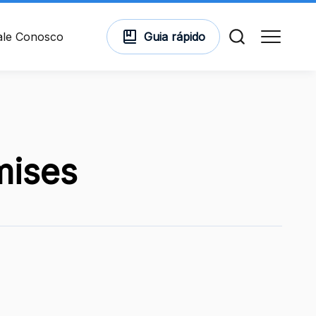
ale Conosco
Guia
rápido
Comodidades
mises
Cinema
Vitrine Virtual
Mapa Virtual