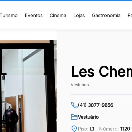
Turismo
Eventos
Cinema
Lojas
Gastronomia
F
ÇO
CONTATO
te de Setembro, 2775 -
(41) 3094-5300
s - Curitiba, PR - CEP:
010
WhatsApp
Les Che
Ver local
Vestuário
Chamar Uber
(41) 3077-9856
Vestuário
Piso:
L1
Número:
1120