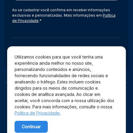
Ao se cadastrar você confirma em receber informações
exclusivas e personalizadas. Mais informações em
Política
de Privacidade
.*
Administração
Utilizamos cookies para que você tenha uma
experiência ainda melhor no nosso site,
personalizando conteúdos e anúncios,
fornecendo funcionalidades de redes sociais e
analisando o tráfego. Estes incluem cookies
dirigidos para os meios de comunicação e
cookies de analítica avançada. Ao clicar em
aceitar, você concorda com a nossa utilização dos
cookies. Para mais informações, consulte o nossa
Política de Privacidade.
Copyright © 2026 Shopping Estação – Todos os direitos
Continuar
reservados.