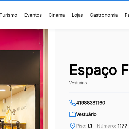
Turismo
Eventos
Cinema
Lojas
Gastronomia
F
ÇO
CONTATO
te de Setembro, 2775 -
4130945300
s - Curitiba, PR - CEP:
010
WhatsApp
Espaço F
Ver local
Vestuário
Chamar Uber
41988381160
Vestuário
Piso:
L1
Número:
1177