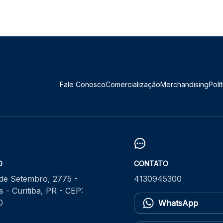
Fale Conosco
Comercialização
Merchandising
Polí
O
CONTATO
 de Setembro, 2775 -
4130945300
 - Curitiba, PR - CEP:
0
WhatsApp