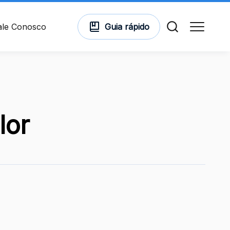
ale Conosco
Guia
rápido
Comodidades
lor
Cinema
Vitrine Virtual
Mapa Virtual