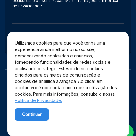
exclusivas e personalizadas. Mais informações em
Política
de Privacidade
.*
Administração
Utilizamos cookies para que você tenha uma
experiência ainda melhor no nosso site,
personalizando conteúdos e anúncios,
fornecendo funcionalidades de redes sociais e
analisando o tráfego. Estes incluem cookies
dirigidos para os meios de comunicação e
cookies de analítica avançada. Ao clicar em
aceitar, você concorda com a nossa utilização dos
cookies. Para mais informações, consulte o nossa
Política de Privacidade.
Copyright © 2026 Shopping Estação – Todos os direitos
Continuar
reservados.
Powered by WebsitePolicies
Desenvolvido por: