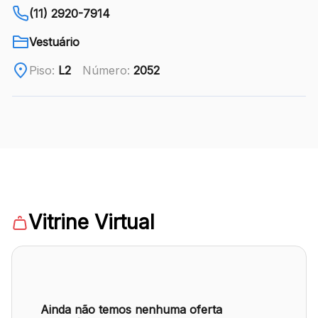
ENDEREÇO
(11) 2920-7914
Av. Sete de Setembro, 2775 - Rebouças -
Curitiba, PR - CEP: 80230010
Vestuário
Piso:
Ver local
L2
Número:
2052
Chamar Uber
CONTATO
(41) 3094-5300
WhatsApp
Vitrine Virtual
Comodidades
Cinema
Vitrine Virtual
Ainda não temos nenhuma oferta