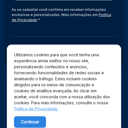
Ao se cadastrar você confirma em receber informações
exclusivas e personalizadas. Mais informações em
Política
de Privacidade
.*
Administração
Utilizamos cookies para que você tenha uma
experiência ainda melhor no nosso site,
personalizando conteúdos e anúncios,
fornecendo funcionalidades de redes sociais e
analisando o tráfego. Estes incluem cookies
dirigidos para os meios de comunicação e
cookies de analítica avançada. Ao clicar em
aceitar, você concorda com a nossa utilização dos
cookies. Para mais informações, consulte o nossa
Política de Privacidade.
Copyright © 2026 Shopping Estação – Todos os direitos
Continuar
reservados.