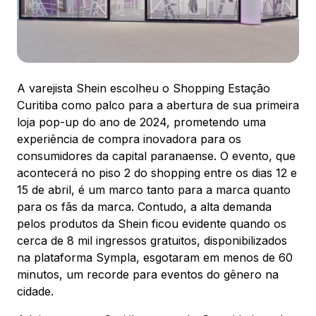
ENDEREÇO
Av. Sete de Setembro, 2775 - Rebouças -
Curitiba, PR - CEP: 80230010
Ver local
A varejista Shein escolheu o Shopping Estação
Chamar Uber
Curitiba como palco para a abertura de sua primeira
loja pop-up do ano de 2024, prometendo uma
experiência de compra inovadora para os
CONTATO
consumidores da capital paranaense. O evento, que
(41) 3094-5300
acontecerá no piso 2 do shopping entre os dias 12 e
15 de abril, é um marco tanto para a marca quanto
WhatsApp
para os fãs da marca. Contudo, a alta demanda
pelos produtos da Shein ficou evidente quando os
cerca de 8 mil ingressos gratuitos, disponibilizados
na plataforma Sympla, esgotaram em menos de 60
minutos, um recorde para eventos do gênero na
cidade.
Comodidades
Cinema
Vitrine Virtual