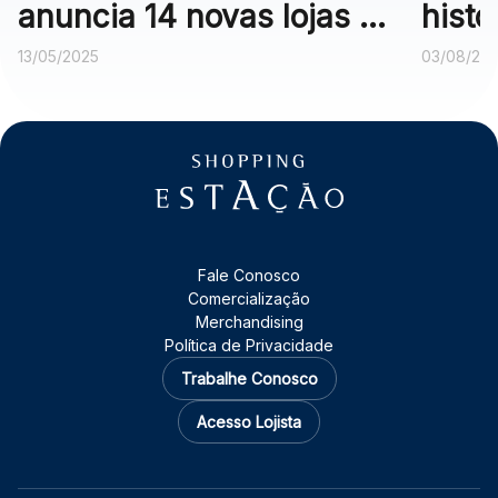
anuncia 14 novas lojas e
histó
campanha com carro de
do Se
13/05/2025
03/08/20
sorteio
Fale Conosco
Comercialização
Merchandising
Política de Privacidade
Trabalhe Conosco
Acesso Lojista