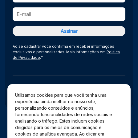
Ao se cadastrar você confirma em receber informações
exclusivas e personalizadas. Mais informações em
Política
de Privacidade
.*
Administração
Utilizamos cookies para que você tenha uma
experiência ainda melhor no nosso site,
personalizando conteúdos e anúncios,
fornecendo funcionalidades de redes sociais e
analisando o tráfego. Estes incluem cookies
dirigidos para os meios de comunicação e
cookies de analítica avançada. Ao clicar em