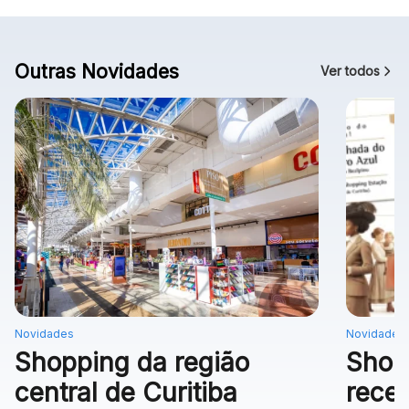
Outras Novidades
Ver todos
Novidades
Novidades
Shopping da região
Shop
central de Curitiba
rece