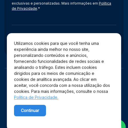
exclusivas e personalizadas. Mais informações em
Política
de Privacidade
.*
Administração
Utilizamos cookies para que você tenha uma
experiência ainda melhor no nosso site,
personalizando conteúdos e anúncios,
fornecendo funcionalidades de redes sociais e
analisando o tráfego. Estes incluem cookies
dirigidos para os meios de comunicação e
cookies de analítica avançada. Ao clicar em
aceitar, você concorda com a nossa utilização dos
cookies. Para mais informações, consulte o nossa
Política de Privacidade.
Copyright © 2026 Shopping Estação – Todos os direitos
Continuar
reservados.
Powered by WebsitePolicies
Desenvolvido por: