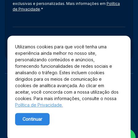
exclusivas e personalizadas. Mais informações em
Política
de Privacidade
.*
Administração
Utilizamos cookies para que você tenha uma
experiência ainda melhor no nosso site,
personalizando conteúdos e anúncios,
fornecendo funcionalidades de redes sociais e
analisando o tráfego. Estes incluem cookies
dirigidos para os meios de comunicação e
cookies de analítica avançada. Ao clicar em
aceitar, você concorda com a nossa utilização dos
cookies. Para mais informações, consulte o nossa
Política de Privacidade.
Copyright © 2026 Shopping Estação – Todos os direitos
Continuar
reservados.
Powered by WebsitePolicies
Desenvolvido por: