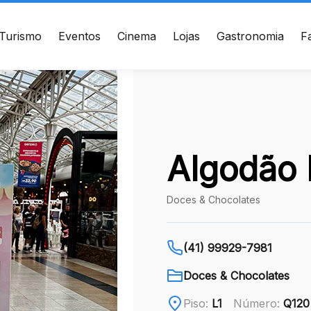
Turismo
Eventos
Cinema
Lojas
Gastronomia
F
ÇO
CONTATO
te de Setembro, 2775 -
(41) 3094-5300
s - Curitiba, PR - CEP:
010
WhatsApp
Algodão
Ver local
Doces & Chocolates
Chamar Uber
(41) 99929-7981
Doces & Chocolates
Piso:
L1
Número:
Q120