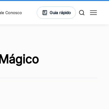
ale Conosco
Guia
rápido
Comodidades
 Mágico
Cinema
Vitrine Virtual
Mapa Virtual