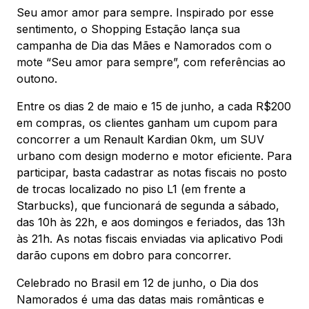
ENDEREÇO
Seu amor amor para sempre. Inspirado por esse
Av. Sete de Setembro, 2775 - Rebouças -
sentimento, o Shopping Estação lança sua
Curitiba, PR - CEP: 80230010
campanha de Dia das Mães e Namorados com o
mote “Seu amor para sempre”, com referências ao
Ver local
outono.
Chamar Uber
Entre os dias 2 de maio e 15 de junho, a cada R$200
em compras, os clientes ganham um cupom para
concorrer a um Renault Kardian 0km, um SUV
CONTATO
urbano com design moderno e motor eficiente. Para
(41) 3094-5300
participar, basta cadastrar as notas fiscais no posto
de trocas localizado no piso L1 (em frente a
WhatsApp
Starbucks), que funcionará de segunda a sábado,
das 10h às 22h, e aos domingos e feriados, das 13h
às 21h. As notas fiscais enviadas via aplicativo Podi
darão cupons em dobro para concorrer.
Celebrado no Brasil em 12 de junho, o Dia dos
Comodidades
Cinema
Vitrine Virtual
Namorados é uma das datas mais românticas e