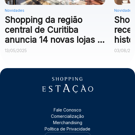
Novidades
Novidades
Shopping da região
Shop
central de Curitiba
rece
anuncia 14 novas lojas e
histó
campanha com carro de
do Se
13/05/2025
03/08/20
sorteio
Fale Conosco
Comercialização
Merchandising
Política de Privacidade