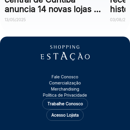
anuncia 14 novas lojas e
histó
campanha com carro de
do Se
13/05/2025
03/08/20
sorteio
Fale Conosco
Comercialização
Merchandising
Política de Privacidade
Trabalhe Conosco
Acesso Lojista