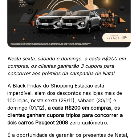
ENDEREÇO
Av. Sete de Setembro, 2775 - Rebouças -
Curitiba, PR - CEP: 80230010
Ver local
Chamar Uber
Nesta sexta, sábado e domingo, a cada R$200 em
compras, os clientes ganharão 3 cupons para
CONTATO
concorrer aos prêmios da campanha de Natal
(41) 3094-5300
A Black Friday do Shopping Estação está
WhatsApp
imperdível, além dos descontos nas lojas mais de
100 lojas, nesta sexta (29/11), sábado (30/11) e
domingo (01/12),
a cada R$200 em compras, os
clientes ganham cupons triplos para concorrer a
dois carros Peugeot 2008
zero quilômetro.
Comodidades
Cinema
Vitrine Virtual
É a oportunidade de garantir os presentes de Natal,