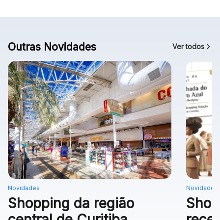
Outras Novidades
Ver todos
Novidades
Novidades
Shopping da região
Shop
central de Curitiba
rece