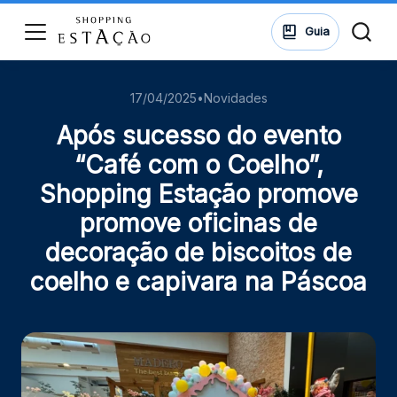
ssar
Guia
17/04/2025
•
Novidades
HORÁRIOS
Lojas
Após sucesso do evento
Seg - Sáb 10h às 22h
Dom e feriados 14h às 20h
“Café com o Coelho”,
di
Shopping Estação promove
Alimentação
ontos
Seg - Qui 10h às 22h
promove oficinas de
Sex - Sáb 10h às 23h
ue suas
decoração de biscoitos de
Dom e feriados 11h às 22h
ões no
coelho e capivara na Páscoa
ping.
Administração
Seg - Sex 08h às 18h
Almoço 12h às 13h
ssar