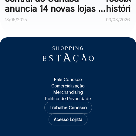
anuncia 14 novas lojas e
históri
campanha com carro de
do Serr
13/05/2025
03/08/2026
sorteio
Fale Conosco
Comercialização
Merchandising
Política de Privacidade
Trabalhe Conosco
Acesso Lojista