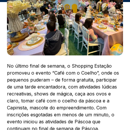
ENDEREÇO
Av. Sete de Setembro, 2775 - Rebouças -
Curitiba, PR - CEP: 80230010
Ver local
Chamar Uber
CONTATO
No último final de semana, o Shopping Estação
4130945300
promoveu o evento “Café com o Coelho”, onde os
pequenos puderam – de forma gratuita, participar
WhatsApp
de uma tarde encantadora, com atividades lúdicas
recreativas, shows de mágica, caça aos ovos e
claro, tomar café com o coelho da páscoa e a
Capinista, mascote do empreendimento. Com
inscrições esgotadas em menos de um minuto, o
Comodidades
Cinema
Vitrine Virtual
evento iniciou as atividades de Páscoa que
continuam no final de semana de Páscoa.