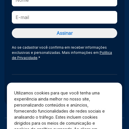
Ao se cadastrar você confirma em receber informações
exclusivas e personalizadas. Mais informações em
Política
de Privacidade
.*
Administração
Utilizamos cookies para que você tenha uma
experiência ainda melhor no nosso site,
personalizando conteúdos e anúncios,
fornecendo funcionalidades de redes sociais e
analisando o tráfego. Estes incluem cookies
dirigidos para os meios de comunicação e